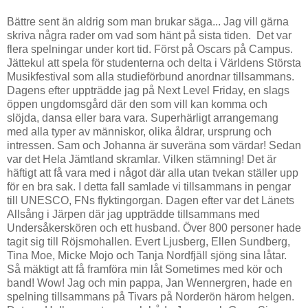
Bättre sent än aldrig som man brukar säga... Jag vill gärna
skriva några rader om vad som hänt på sista tiden. Det var
flera spelningar under kort tid. Först på Oscars på Campus.
Jättekul att spela för studenterna och delta i Världens Största
Musikfestival som alla studieförbund anordnar tillsammans.
Dagens efter uppträdde jag på Next Level Friday, en slags
öppen ungdomsgård där den som vill kan komma och
slöjda, dansa eller bara vara. Superhärligt arrangemang
med alla typer av människor, olika åldrar, ursprung och
intressen. Sam och Johanna är suveräna som värdar! Sedan
var det Hela Jämtland skramlar. Vilken stämning! Det är
häftigt att få vara med i något där alla utan tvekan ställer upp
för en bra sak. I detta fall samlade vi tillsammans in pengar
till UNESCO, FNs flyktingorgan. Dagen efter var det Länets
Allsång i Järpen där jag uppträdde tillsammans med
Undersåkerskören och ett husband. Över 800 personer hade
tagit sig till Röjsmohallen. Evert Ljusberg, Ellen Sundberg,
Tina Moe, Micke Mojo och Tanja Nordfjäll sjöng sina låtar.
Så mäktigt att få framföra min låt Sometimes med kör och
band! Wow! Jag och min pappa, Jan Wennergren, hade en
spelning tillsammans på Tivars på Norderön härom helgen.