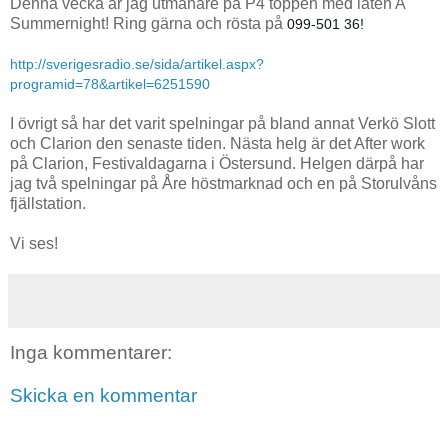
Denna vecka är jag utmanare på P4 toppen med låten A
Summernight! Ring gärna och rösta på
099-501 36!
http://sverigesradio.se/sida/artikel.aspx?
programid=78&artikel=6251590
I övrigt så har det varit spelningar på bland annat Verkö Slott
och Clarion den senaste tiden. Nästa helg är det After work
på Clarion, Festivaldagarna i Östersund. Helgen därpå har
jag två spelningar på Åre höstmarknad och en på Storulvåns
fjällstation.
Vi ses!
Inga kommentarer:
Skicka en kommentar