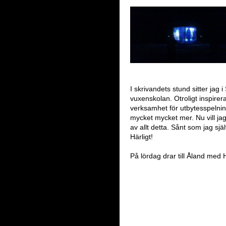
I skrivandets stund sitter jag
vuxenskolan. Otroligt inspirera
verksamhet för utbytesspelni
mycket mycket mer. Nu vill ja
av allt detta. Sånt som jag sjä
Härligt!
På lördag drar till Åland med