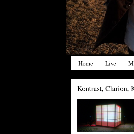
Home
Live
M
Kontrast, Clarion,