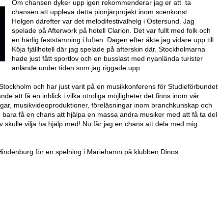
Om chansen dyker upp igen rekommenderar jag er att ta
chansen att uppleva detta pionjärprojekt inom scenkonst.
Helgen därefter var det melodifestivalhelg i Östersund. Jag
spelade på Afterwork på hotell Clarion. Det var fullt med folk och
en härlig feststämning i luften. Dagen efter åkte jag vidare upp till
Köja fjällhotell där jag spelade på afterskin där. Stockholmarna
hade just fått sportlov och en busslast med nyanlända turister
anlände under tiden som jag riggade upp.
 i Stockholm och har just varit på en musikkonferens för Studieförbundet
nde att få en inblick i vilka otroliga möjligheter det finns inom vår
ngar, musikvideoproduktioner, föreläsningar inom branchkunskap och
g bara få en chans att hjälpa en massa andra musiker med att få ta del
lv skulle vilja ha hjälp med! Nu får jag en chans att dela med mig.
 Hindenburg för en spelning i Mariehamn på klubben Dinos.