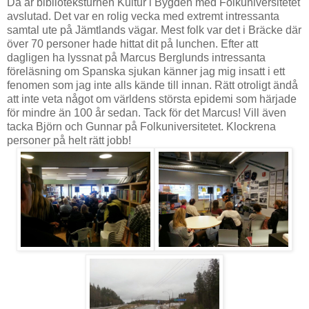
Då är biblioteksturnén Kultur i Bygden med Folkuniversitetet
avslutad. Det var en rolig vecka med extremt intressanta
samtal ute på Jämtlands vägar. Mest folk var det i Bräcke där
över 70 personer hade hittat dit på lunchen. Efter att
dagligen ha lyssnat på Marcus Berglunds intressanta
föreläsning om Spanska sjukan känner jag mig insatt i ett
fenomen som jag inte alls kände till innan. Rätt otroligt ändå
att inte veta något om världens största epidemi som härjade
för mindre än 100 år sedan. Tack för det Marcus! Vill även
tacka Björn och Gunnar på Folkuniversitetet. Klockrena
personer på helt rätt jobb!