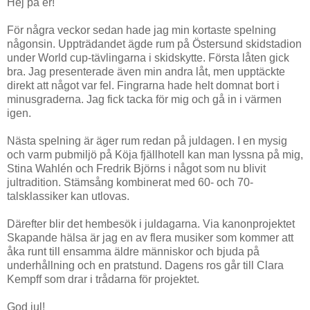
Hej på er!
För några veckor sedan hade jag min kortaste spelning
någonsin. Uppträdandet ägde rum på Östersund skidstadion
under World cup-tävlingarna i skidskytte. Första låten gick
bra. Jag presenterade även min andra låt, men upptäckte
direkt att något var fel. Fingrarna hade helt domnat bort i
minusgraderna. Jag fick tacka för mig och gå in i värmen
igen.
Nästa spelning är äger rum redan på juldagen. I en mysig
och varm pubmiljö på Köja fjällhotell kan man lyssna på mig,
Stina Wahlén och Fredrik Björns i något som nu blivit
jultradition. Stämsång kombinerat med 60- och 70-
talsklassiker kan utlovas.
Därefter blir det hembesök i juldagarna. Via kanonprojektet
Skapande hälsa är jag en av flera musiker som kommer att
åka runt till ensamma äldre människor och bjuda på
underhållning och en pratstund. Dagens ros går till Clara
Kempff som drar i trådarna för projektet.
God jul!